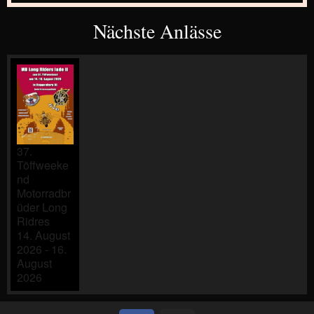
Nächste Anlässe
37.
Töffweeke
nd
Motorradbr
üder Long
Ridres
14. August
2026 - 16.
August
2026